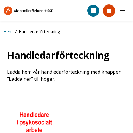
Hoppa
till
huvudinnehåll
Hem
Handledarförteckning
Handledarförteckning
Ladda hem vår handledarförteckning med knappen
"Ladda ner" till höger.