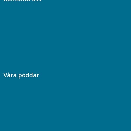
Bli medlem
08-617 44 00
Box 128 00, 112 96 Stockholm
Jobba hos oss
Presskontakt
Dina försäkringar i Akademikerförsäkring
Våra poddar
Chefspodden
Samhällsekonomiska podden
Samhällsvetarpodden
Samtal med beteendevetare
Socialtjänstpodden