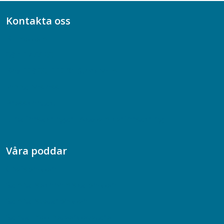
Kontakta oss
Bli medlem
08-617 44 00
Box 128 00, 112 96 Stockholm
Jobba hos oss
Presskontakt
Dina försäkringar i Akademikerförsäkring
Våra poddar
Chefspodden
Samhällsekonomiska podden
Samhällsvetarpodden
Samtal med beteendevetare