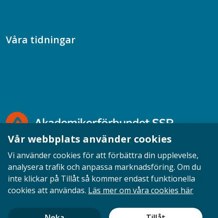
Socialtjänstpodden
Våra tidningar
Akademikern
Chefstidningen
Socionomen
Vår webbplats använder cookies
Vi använder cookies för att förbättra din upplevelse,
analysera trafik och anpassa marknadsföring. Om du
inte klickar på Tillåt så kommer endast funktionella
Opinion
English
Personuppgifter
Cookies
cookies att användas.
Läs mer om våra cookies här
Ansvarig utgivare: Cecilia Sandahl
Neka
Tillåt