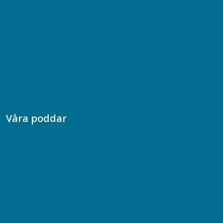
Bli medlem
08-617 44 00
Box 128 00, 112 96 Stockholm
Jobba hos oss
Presskontakt
Dina försäkringar i Akademikerförsäkring
Våra poddar
Chefspodden
Samhällsekonomiska podden
Samhällsvetarpodden
Samtal med beteendevetare
Socialtjänstpodden