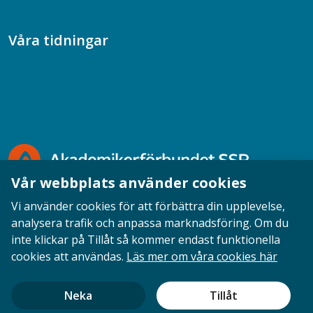
Våra tidningar
Akademikern
Chefstidningen
Socionomen
Vår webbplats använder cookies
Vi använder cookies för att förbättra din upplevelse,
analysera trafik och anpassa marknadsföring. Om du
inte klickar på Tillåt så kommer endast funktionella
Opinion
English
Personuppgifter
Cookies
cookies att användas.
Läs mer om våra cookies här
Ansvarig utgivare: Cecilia Sandahl
Neka
Tillåt