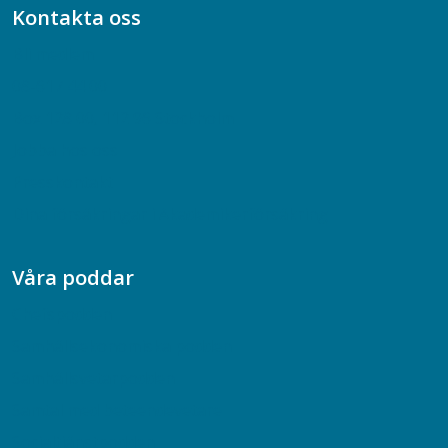
Kontakta oss
Bli medlem
08-617 44 00
Box 128 00, 112 96 Stockholm
Jobba hos oss
Presskontakt
Dina försäkringar i Akademikerförsäkring
Våra poddar
Chefspodden
Samhällsekonomiska podden
Samhällsvetarpodden
Samtal med beteendevetare
Socialtjänstpodden