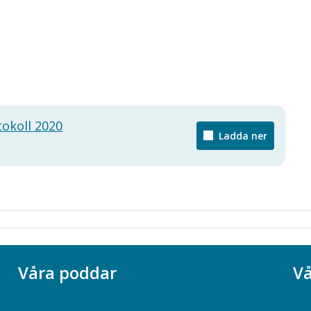
okoll 2020
Ladda ner
Våra poddar
Vå
Chefspodden
Ak