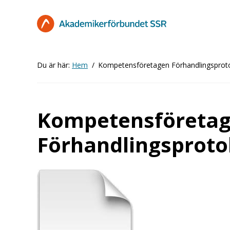
Hoppa
till
huvudinnehåll
Du är här:
Hem
Kompetensföretagen Förhandlingsproto
Kompetensföreta
Förhandlingsprotok