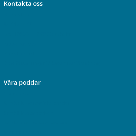
Kontakta oss
Bli medlem
08-617 44 00
Box 128 00, 112 96 Stockholm
Jobba hos oss
Presskontakt
Dina försäkringar i Akademikerförsäkring
Våra poddar
Chefspodden
Samhällsekonomiska podden
Samhällsvetarpodden
Samtal med beteendevetare
Socialtjänstpodden