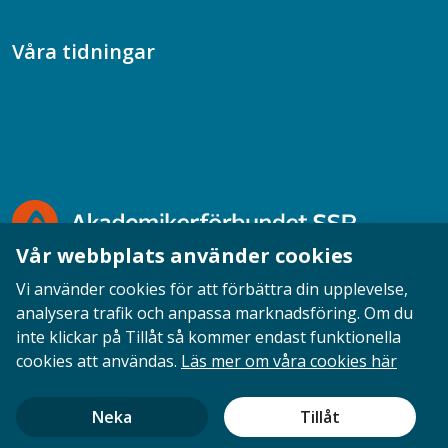
Våra tidningar
Akademikern
Chefstidningen
Socionomen
Vår webbplats använder cookies
Vi använder cookies för att förbättra din upplevelse,
analysera trafik och anpassa marknadsföring. Om du
inte klickar på Tillåt så kommer endast funktionella
Opinion
English
Personuppgifter
Cookies
cookies att användas.
Läs mer om våra cookies här
Ansvarig utgivare: Cecilia Sandahl
Neka
Tillåt