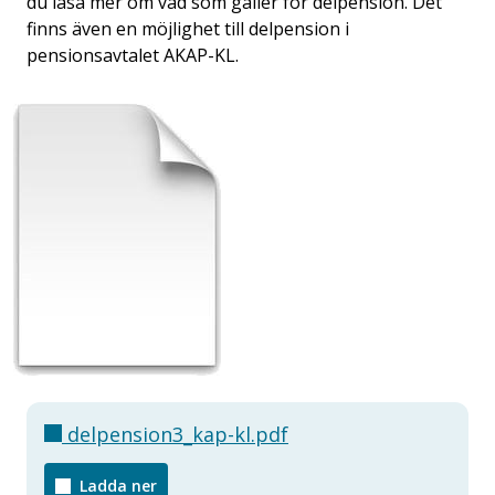
du läsa mer om vad som gäller för delpension. Det
finns även en möjlighet till delpension i
pensionsavtalet AKAP-KL.
delpension3_kap-kl.pdf
Ladda ner