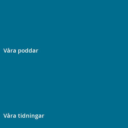
Box 128 00, 112 96 Stockholm
Jobba hos oss
Presskontakt
Dina försäkringar i Akademikerförsäkring
Våra poddar
Chefspodden
Samhällsekonomiska podden
Samhällsvetarpodden
Samtal med beteendevetare
Socialtjänstpodden
Våra tidningar
Akademikern