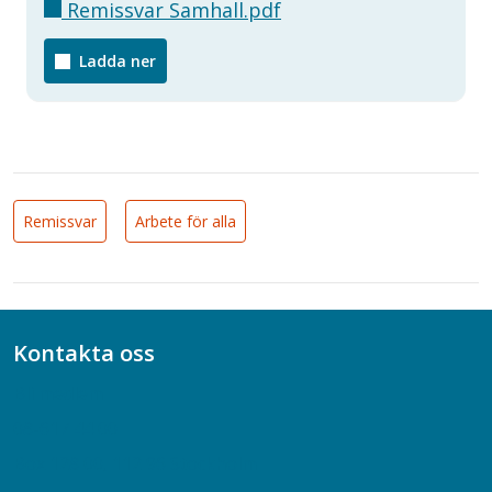
Remissvar Samhall.pdf
Ladda ner
Remissvar
Arbete för alla
Kontakta oss
Bli medlem
08-617 44 00
Box 128 00, 112 96 Stockholm