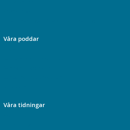
Jobba hos oss
Presskontakt
Dina försäkringar i Akademikerförsäkring
Våra poddar
Chefspodden
Samhällsekonomiska podden
Samhällsvetarpodden
Samtal med beteendevetare
Socialtjänstpodden
Våra tidningar
Akademikern
Chefstidningen