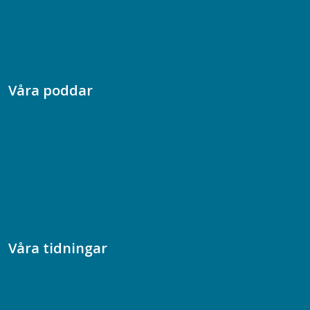
Jobba hos oss
Presskontakt
Dina försäkringar i Akademikerförsäkring
Våra poddar
Chefspodden
Samhällsekonomiska podden
Samhällsvetarpodden
Samtal med beteendevetare
Socialtjänstpodden
Våra tidningar
Akademikern
Chefstidningen