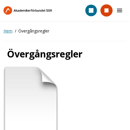
Hoppa
till
huvudinnehåll
Hem
Övergångsregler
Övergångsregler