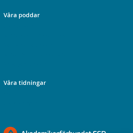
Våra poddar
Chefspodden
Samhällsekonomiska podden
Samhällsvetarpodden
Samtal med beteendevetare
Socialtjänstpodden
Våra tidningar
Akademikern
Chefstidningen
Socionomen