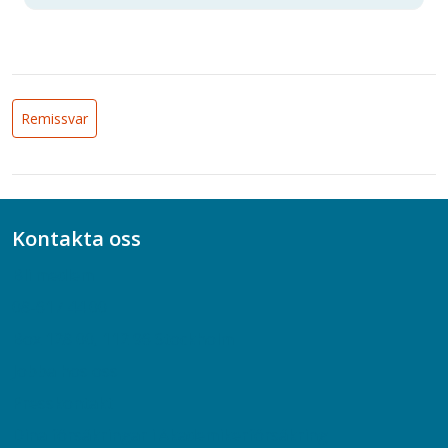
Remissvar
Kontakta oss
Bli medlem
08-617 44 00
Box 128 00, 112 96 Stockholm
Jobba hos oss
Presskontakt
Dina försäkringar i Akademikerförsäkring