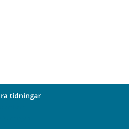
ra tidningar
ademikern
efstidningen