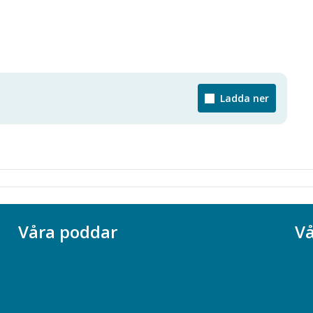
Ladda ner
Våra poddar
Vå
Chefspodden
Ak
Samhällsekonomiska podden
Ch