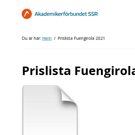
Hoppa
till
huvudinnehåll
Du är här:
Hem
Prislista Fuengirola 2021
Prislista Fuengirol