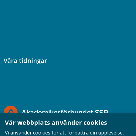
Chefspodden
Samhällsekonomiska podden
Samhällsvetarpodden
Samtal med beteendevetare
Socialtjänstpodden
Våra tidningar
Akademikern
Chefstidningen
Socionomen
Vår webbplats använder cookies
Vi använder cookies för att förbättra din upplevelse,