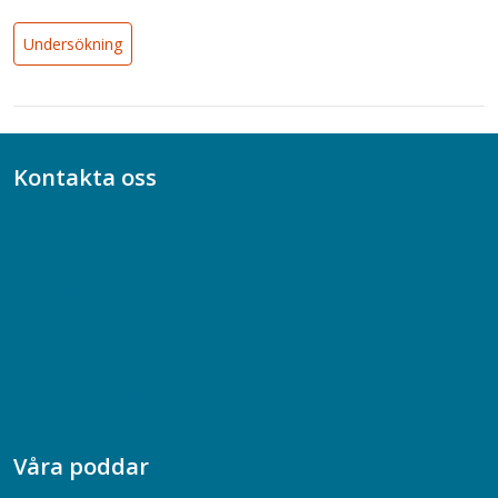
Undersökning
Kontakta oss
Bli medlem
08-617 44 00
Box 128 00, 112 96 Stockholm
Jobba hos oss
Presskontakt
Dina försäkringar i Akademikerförsäkring
Våra poddar