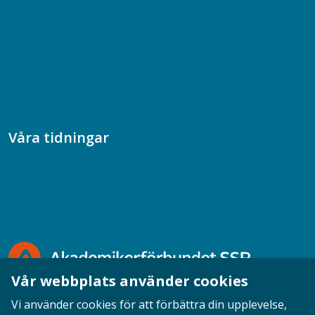
Chefspodden
Samhällsekonomiska podden
Samhällsvetarpodden
Samtal med beteendevetare
Socialtjänstpodden
Våra tidningar
Akademikern
Chefstidningen
Socionomen
Vår webbplats använder cookies
Vi använder cookies för att förbättra din upplevelse,