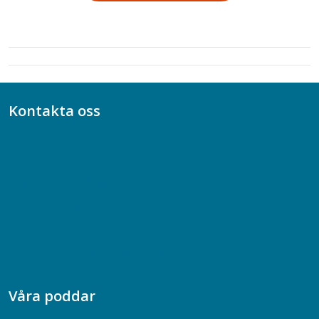
Kontakta oss
Bli medlem
08-617 44 00
Box 128 00, 112 96 Stockholm
Jobba hos oss
Presskontakt
Dina försäkringar i Akademikerförsäkring
Våra poddar