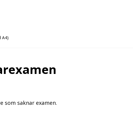
d A4)
ärarexamen
rare som saknar examen.