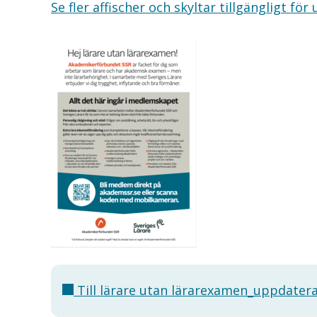
Se fler affischer och skyltar tillgängligt för 
Till lärare utan lärarexamen_uppdater