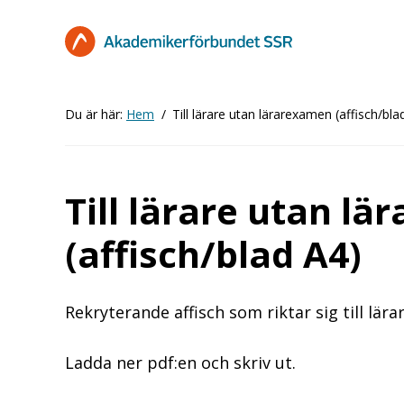
Hoppa
till
huvudinnehåll
Du är här:
Hem
Till lärare utan lärarexamen (affisch/bla
Till lärare utan l
(affisch/blad A4)
Rekryterande affisch som riktar sig till lä
Ladda ner pdf:en och skriv ut.