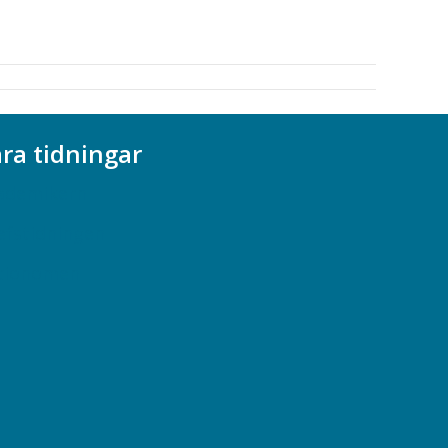
ra tidningar
ademikern
efstidningen
cionomen