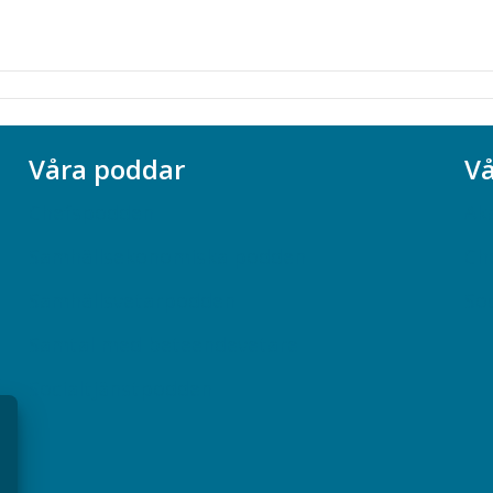
Våra poddar
Vå
Chefspodden
Ak
Samhällsekonomiska podden
Ch
Samhällsvetarpodden
So
Samtal med beteendevetare
Socialtjänstpodden