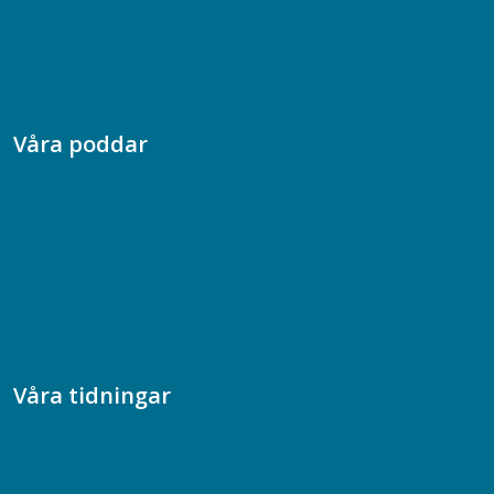
Jobba hos oss
Presskontakt
Dina försäkringar i Akademikerförsäkring
Våra poddar
Chefspodden
Samhällsekonomiska podden
Samhällsvetarpodden
Samtal med beteendevetare
Socialtjänstpodden
Våra tidningar
Akademikern
Chefstidningen