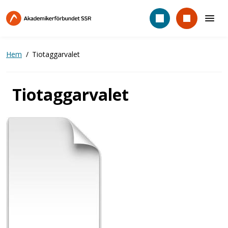
Hoppa
till
huvudinnehåll
Hem
Tiotaggarvalet
Tiotaggarvalet