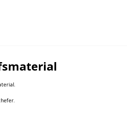
fsmaterial
erial.
chefer.