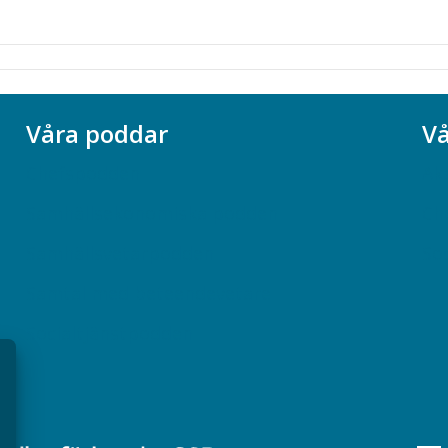
Våra poddar
Vå
Chefspodden
Ak
Samhällsekonomiska podden
Ch
Samhällsvetarpodden
So
Samtal med beteendevetare
Socialtjänstpodden