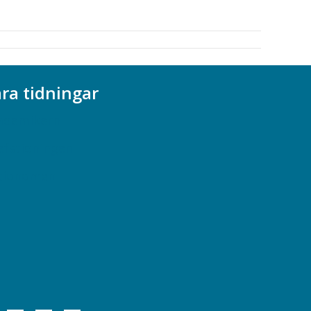
ra tidningar
ademikern
efstidningen
cionomen