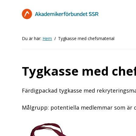
Hoppa
till
huvudinnehåll
Du är här:
Hem
Tygkasse med chefsmaterial
Tygkasse med che
Färdigpackad tygkasse med rekryteringsmat
Målgrupp: potentiella medlemmar som är 