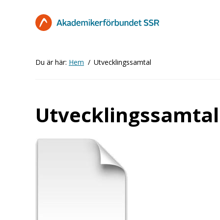
Hoppa
till
huvudinnehåll
Du är här:
Hem
Utvecklingssamtal
Utvecklingssamtal