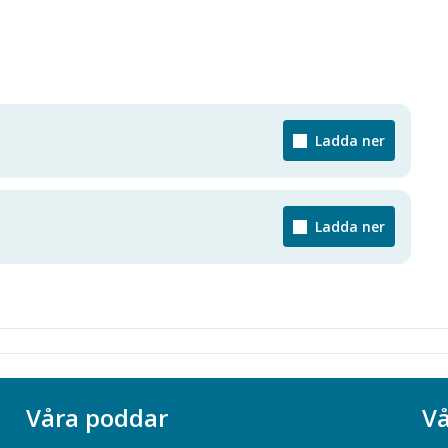
Ladda ner
Ladda ner
Våra poddar
Vå