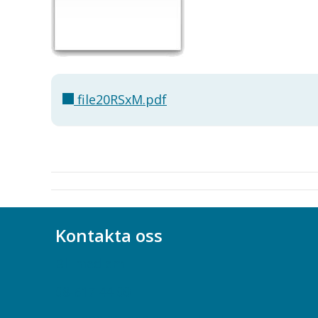
file20RSxM.pdf
Kontakta oss
Bli medlem
08-617 44 00