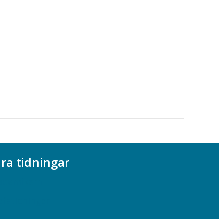
ra tidningar
ademikern
efstidningen