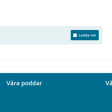
Ladda ner
Våra poddar
Vå
Chefspodden
Ak
Samhällsekonomiska podden
Ch