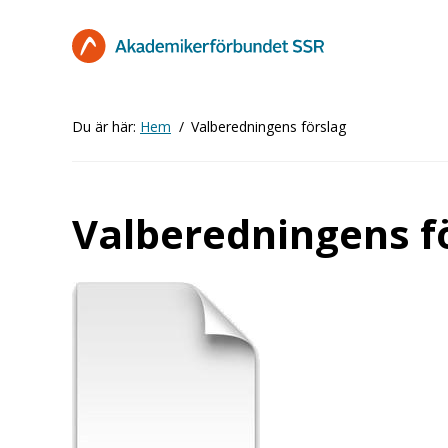
Hoppa
till
huvudinnehåll
Du är här:
Hem
Valberedningens förslag
Valberedningens f