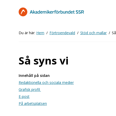
Hoppa
till
huvudinnehåll
Du är här:
Hem
Förtroendevald
Stöd och mallar
Så
Så syns vi
Innehåll på sidan
Redaktionella och sociala medier
Grafisk profil
E-post
På arbetsplatsen