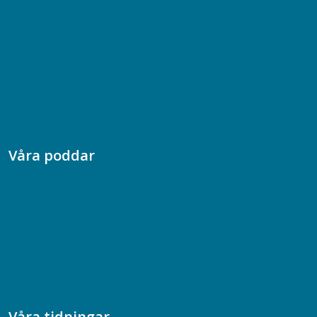
08-617 44 00
Box 128 00, 112 96 Stockholm
Jobba hos oss
Presskontakt
Dina försäkringar i Akademikerförsäkring
Våra poddar
Chefspodden
Samhällsekonomiska podden
Samhällsvetarpodden
Samtal med beteendevetare
Socialtjänstpodden
Våra tidningar