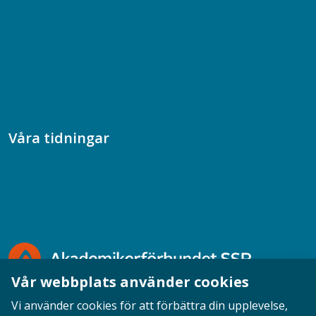
Chefspodden
Samhällsekonomiska podden
Samhällsvetarpodden
Samtal med beteendevetare
Socialtjänstpodden
Våra tidningar
Akademikern
Chefstidningen
Socionomen
Vår webbplats använder cookies
Vi använder cookies för att förbättra din upplevelse,