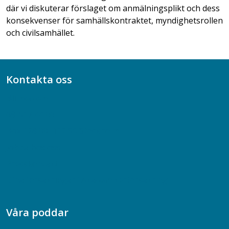
där vi diskuterar förslaget om anmälningsplikt och dess
konsekvenser för samhällskontraktet, myndighetsrollen
och civilsamhället.
Kontakta oss
Bli medlem
08-617 44 00
Box 128 00, 112 96 Stockholm
Jobba hos oss
Presskontakt
Dina försäkringar i Akademikerförsäkring
Våra poddar