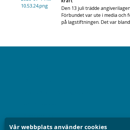
kraft
Den 13 juli trädde angiverilagen 
Förbundet var ute i media och f
på lagstiftningen. Det var bland
Kontakta oss
Bli medlem
08-617 44 00
Box 128 00, 112 96 Stockholm
Jobba hos oss
Presskontakt
Vår webbplats använder cookies
Dina försäkringar i Akademikerförsäkring