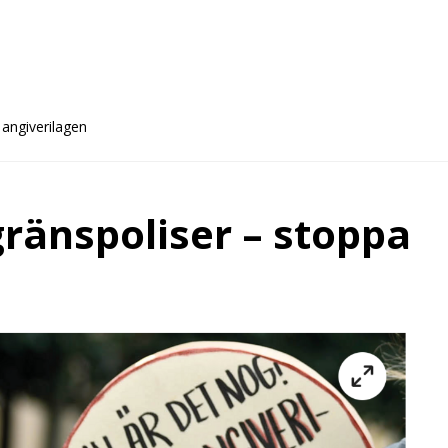
 angiverilagen
gränspoliser – stoppa