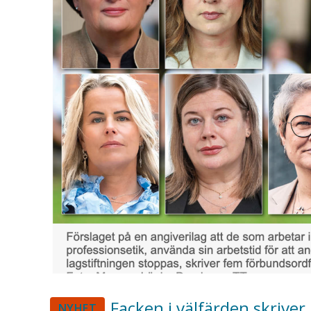
Facken i välfärden skriver 
NYHET