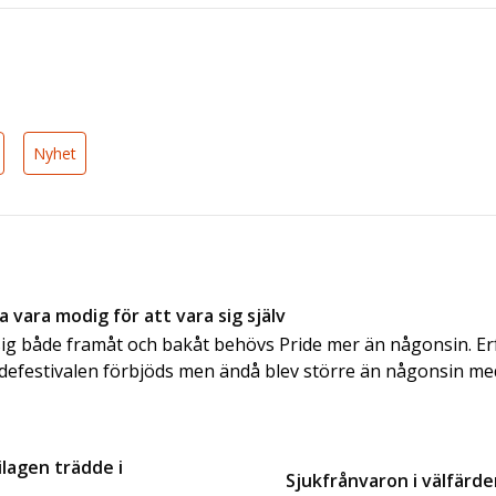
Nyhet
 vara modig för att vara sig själv
sig både framåt och bakåt behövs Pride mer än någonsin. E
defestivalen förbjöds men ändå blev större än någonsin med
ilagen trädde i
Sjukfrånvaron i välfärd