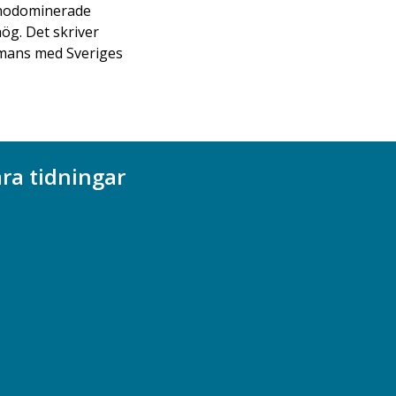
nnodominerade
hög. Det skriver
mmans med Sveriges
ra tidningar
ademikern
efstidningen
cionomen