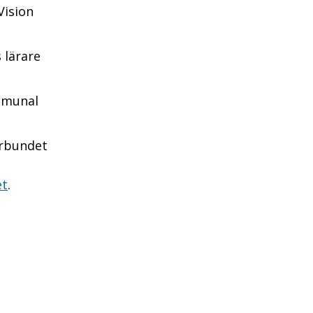
 Vision
s lärare
ommunal
örbundet
et
.