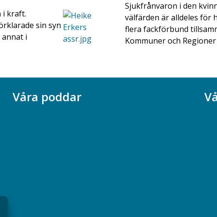
Sjukfrånvaron i den kvi
i kraft.
välfärden är alldeles för 
örklarade sin syn
flera fackförbund tillsa
 annat i
Kommuner och Regioner
Våra poddar
Vå
Chefspodden
Ak
Samhällsekonomiska podden
Ch
Samhällsvetarpodden
So
Samtal med beteendevetare
Socialtjänstpodden