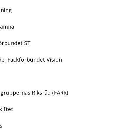
ening
 Famna
förbundet ST
e, Fackförbundet Vision
ggruppernas Riksråd (FARR)
kiftet
s