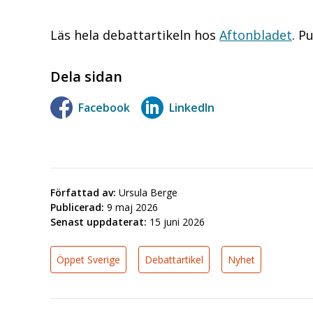
Läs hela debattartikeln hos
Aftonbladet
. P
Dela sidan
Facebook
LinkedIn
Författad av:
Ursula Berge
Publicerad:
9 maj 2026
Senast uppdaterat:
15 juni 2026
Öppet Sverige
Debattartikel
Nyhet