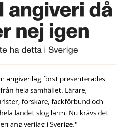
n angiverilag först presenterades
från hela samhället. Lärare,
urister, forskare, fackförbund och
hela landet slog larm. Nu krävs det
a en angiverilag i Sverige."