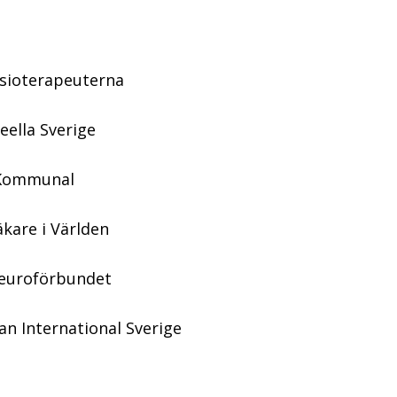
ysioterapeuterna
eella Sverige
 Kommunal
kare i Världen
Neuroförbundet
lan International Sverige