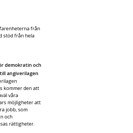
rfarenheterna från
 stöd från hela
ör demokratin och
till angiverilagen
rilagen
s kommer den att
väl våra
s möjligheter att
bra jobb, som
in och
sas rättigheter.