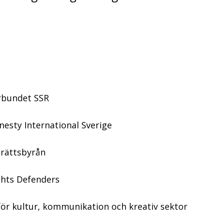
rbundet SSR
esty International Sverige
nrättsbyrån
ights Defenders
för kultur, kommunikation och kreativ sektor