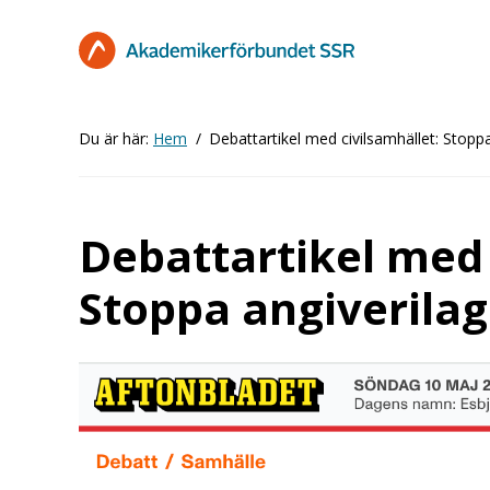
Hoppa
till
huvudinnehåll
Du är här:
Hem
Debattartikel med civilsamhället: Stopp
Debattartikel med 
Stoppa angiverila