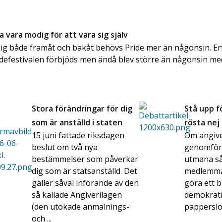
 vara modig för att vara sig själv
sig både framåt och bakåt behövs Pride mer än någonsin. E
defestivalen förbjöds men ändå blev större än någonsin med
Stora förändringar för dig
Stå upp f
som är anställd i staten
rösta nej 
15 juni fattade riksdagen
Om angive
beslut om två nya
genomför
bestämmelser som påverkar
utmana så
dig som är statsanställd. Det
medlemmar
gäller såväl införande av den
göra ett 
så kallade Angiverilagen
demokrat
(den utökade anmälnings-
papperslö
och ...