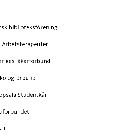
n
nsk biblioteksförening
s Arbetsterapeuter
eriges läkarförbund
sykologförbund
Uppsala Studentkår
rdförbundet
SU