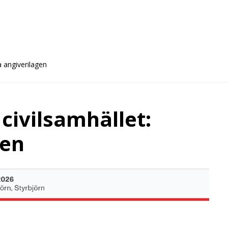
a angiverilagen
civilsamhället:
gen