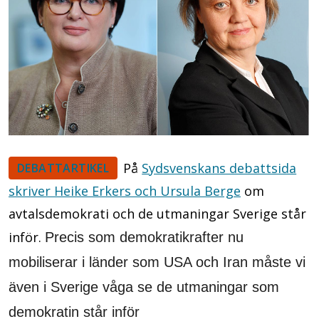
På
Sydsvenskans debattsida
DEBATTARTIKEL
skriver Heike Erkers och Ursula Berge
om
avtalsdemokrati och de utmaningar Sverige står
inför.
Precis som demokratikrafter nu
mobiliserar i länder som USA och Iran måste vi
även i Sverige våga se de utmaningar som
demokratin står inför