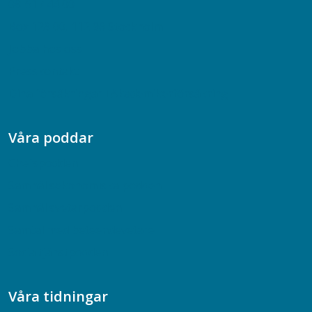
08-617 44 00
Box 128 00, 112 96 Stockholm
Jobba hos oss
Presskontakt
Dina försäkringar i Akademikerförsäkring
Våra poddar
Chefspodden
Samhällsekonomiska podden
Samhällsvetarpodden
Samtal med beteendevetare
Socialtjänstpodden
Våra tidningar