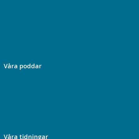
08-617 44 00
Box 128 00, 112 96 Stockholm
Jobba hos oss
Presskontakt
Dina försäkringar i Akademikerförsäkring
Våra poddar
Chefspodden
Samhällsekonomiska podden
Samhällsvetarpodden
Samtal med beteendevetare
Socialtjänstpodden
Våra tidningar