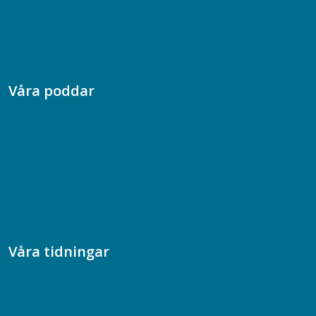
Jobba hos oss
Presskontakt
Dina försäkringar i Akademikerförsäkring
Våra poddar
Chefspodden
Samhällsekonomiska podden
Samhällsvetarpodden
Samtal med beteendevetare
Socialtjänstpodden
Våra tidningar
Akademikern
Chefstidningen