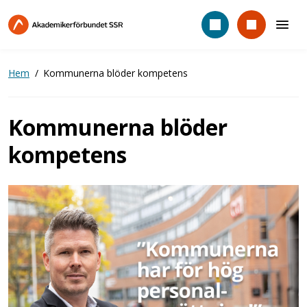
Hoppa
till
huvudinnehåll
Hem
Kommunerna blöder kompetens
Kommunerna blöder
kompetens