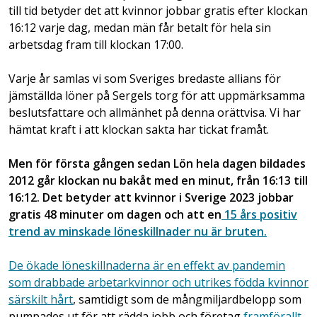
till tid betyder det att kvinnor jobbar gratis efter klockan
16:12 varje dag, medan män får betalt för hela sin
arbetsdag fram till klockan 17:00.
Varje år samlas vi som Sveriges bredaste allians för
jämställda löner på Sergels torg för att uppmärksamma
beslutsfattare och allmänhet på denna orättvisa. Vi har
hämtat kraft i att klockan sakta har tickat framåt.
Men för första gången sedan Lön hela dagen bildades
2012 går klockan nu bakåt med en minut, från 16:13 till
16:12. Det betyder att kvinnor i Sverige 2023 jobbar
gratis 48 minuter om dagen och att en
15 års positiv
trend av minskade löneskillnader nu är bruten.
De ökade löneskillnaderna är en effekt av pandemin
som drabbade arbetarkvinnor och utrikes födda kvinnor
särskilt hårt
, samtidigt som de mångmiljardbelopp som
pumpades ut för att rädda jobb och företag
framförallt