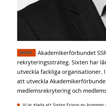
Akademikerförbundet SSR 
NYHET
rekryteringsstrateg. Sixten har lå
utveckla fackliga organisationer. 
att utveckla Akademikerförbunde
medlemsrekrytering och medlems
Vi är glada att Sixten Frixon nu kommer