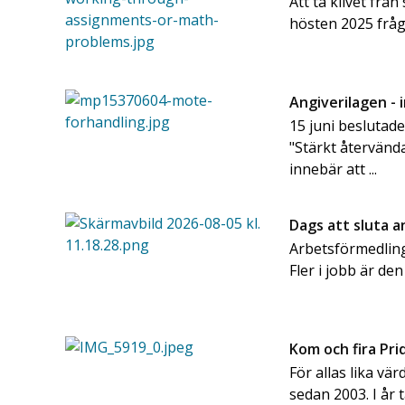
Att ta klivet frå
hösten 2025 frå
Angiverilagen - 
15 juni beslutad
"Stärkt återvänd
innebär att ...
Dags att sluta 
Arbetsförmedling
Fler i jobb är den
Kom och fira Pr
För allas lika vär
sedan 2003. I år 