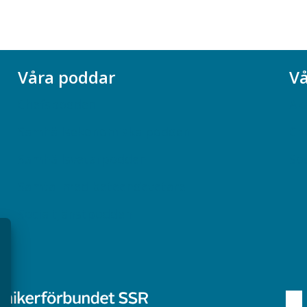
Våra poddar
Vå
Chefspodden
Ak
Samhällsekonomiska podden
Ch
Samhällsvetarpodden
So
Samtal med beteendevetare
Socialtjänstpodden