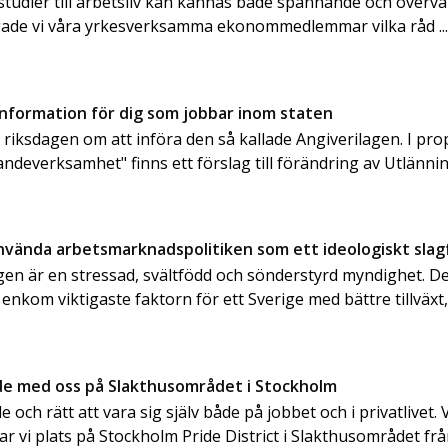
n studier till arbetsliv kan kännas både spännande och överv
gade vi våra yrkesverksamma ekonommedlemmar vilka råd ..
information för dig som jobbar inom staten
e riksdagen om att införa den så kallade Angiverilagen. I pr
andeverksamhet" finns ett förslag till förändring av Utlänn
använda arbetsmarknadspolitiken som ett ideologiskt slag
en är en stressad, svältfödd och sönderstyrd myndighet. Det
 enkom viktigaste faktorn för ett Sverige med bättre tillväxt, 
ide med oss på Slakthusområdet i Stockholm
de och rätt att vara sig själv både på jobbet och i privatlivet. V
tar vi plats på Stockholm Pride District i Slakthusområdet frå