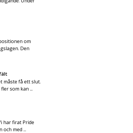
äldigande. Under
.
opositionen om
ingslagen. Den
fält
 måste få ett slut.
fler som kan ...
i har firat Pride
n och med ...