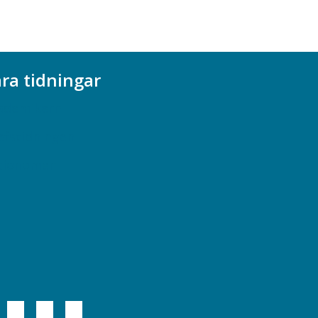
ra tidningar
ademikern
efstidningen
cionomen