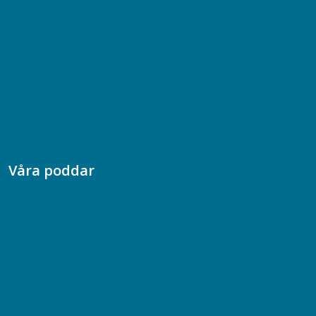
Bli medlem
08-617 44 00
Box 128 00, 112 96 Stockholm
Jobba hos oss
Presskontakt
Dina försäkringar i Akademikerförsäkring
Våra poddar
Chefspodden
Samhällsekonomiska podden
Samhällsvetarpodden
Samtal med beteendevetare
Socialtjänstpodden