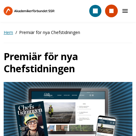
Hoppa
till
huvudinnehåll
Hem
Premiär för nya Chefstidningen
Premiär för nya
Chefstidningen