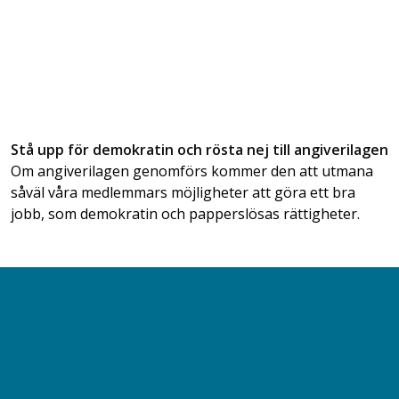
Stå upp för demokratin och rösta nej till angiverilagen
Om angiverilagen genomförs kommer den att utmana
såväl våra medlemmars möjligheter att göra ett bra
jobb, som demokratin och papperslösas rättigheter.
Kontakta oss
Bli medlem
08-617 44 00
Box 128 00, 112 96 Stockholm