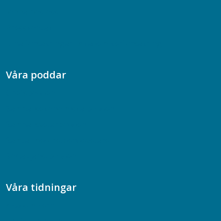
Jobba hos oss
Presskontakt
Dina försäkringar i Akademikerförsäkring
Våra poddar
Chefspodden
Samhällsekonomiska podden
Samhällsvetarpodden
Samtal med beteendevetare
Socialtjänstpodden
Våra tidningar
Akademikern
Chefstidningen