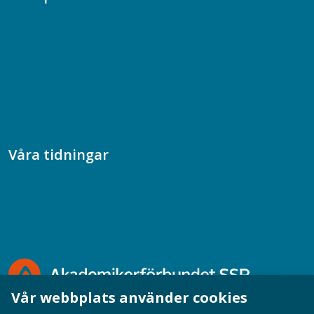
Chefspodden
Samhällsekonomiska podden
Samhällsvetarpodden
Samtal med beteendevetare
Socialtjänstpodden
Våra tidningar
Akademikern
Chefstidningen
Socionomen
Vår webbplats använder cookies