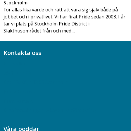
Stockholm
För allas lika värde och rätt att vara sig själv både på
jobbet och i privatlivet. Vi har firat Pride sedan 2003. I år
tar vi plats på Stockholm Pride District i
Slakthusområdet från och med ...
Kontakta oss
Bli medlem
08-617 44 00
Box 128 00, 112 96 Stockholm
Jobba hos oss
Presskontakt
Dina försäkringar i Akademikerförsäkring
Våra poddar