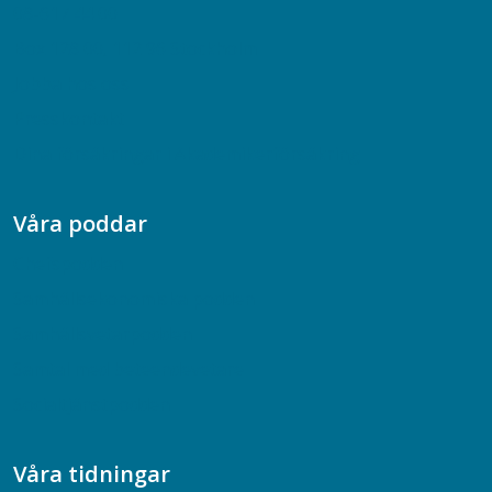
08-617 44 00
Box 128 00, 112 96 Stockholm
Jobba hos oss
Presskontakt
Dina försäkringar i Akademikerförsäkring
Våra poddar
Chefspodden
Samhällsekonomiska podden
Samhällsvetarpodden
Samtal med beteendevetare
Socialtjänstpodden
Våra tidningar