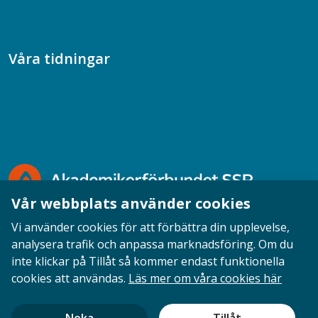
Socialtjänstpodden
Våra tidningar
Akademikern
Chefstidningen
Socionomen
Vår webbplats använder cookies
Vi använder cookies för att förbättra din upplevelse,
analysera trafik och anpassa marknadsföring. Om du
inte klickar på Tillåt så kommer endast funktionella
Opinion
English
Personuppgifter
Cookies
cookies att användas.
Läs mer om våra cookies här
Ansvarig utgivare: Cecilia Sandahl