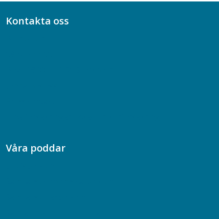
Kontakta oss
Bli medlem
08-617 44 00
Box 128 00, 112 96 Stockholm
Jobba hos oss
Presskontakt
Dina försäkringar i Akademikerförsäkring
Våra poddar
Chefspodden
Samhällsekonomiska podden
Samhällsvetarpodden
Samtal med beteendevetare