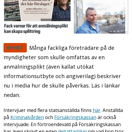
Många fackliga företrädare på de
NYHET
myndigheter som skulle omfattas av en
anmälningsplikt (även kallat utökat
informationsutbyte och angiverilag) beskriver
nu i media hur de skulle påverkas. Läs i länkar
nedan.
Intervjuer med flera statsanställda finns
här
. Anställda
på
Kriminalvården
och
Försäkringskassan
är också
intervjuade. En förtroendevald på Försäkringskassan
har även skrivit en egen
debattartikel
om vad hon tror