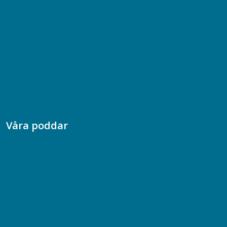
Bli medlem
08-617 44 00
Box 128 00, 112 96 Stockholm
Jobba hos oss
Presskontakt
Dina försäkringar i Akademikerförsäkring
Våra poddar
Chefspodden
Samhällsekonomiska podden
Samhällsvetarpodden
Samtal med beteendevetare
Socialtjänstpodden