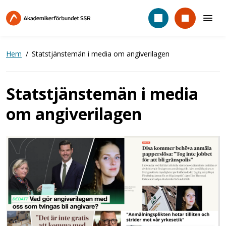
Hoppa
till
huvudinnehåll
Hem
Statstjänstemän i media om angiverilagen
Statstjänstemän i media
om angiverilagen