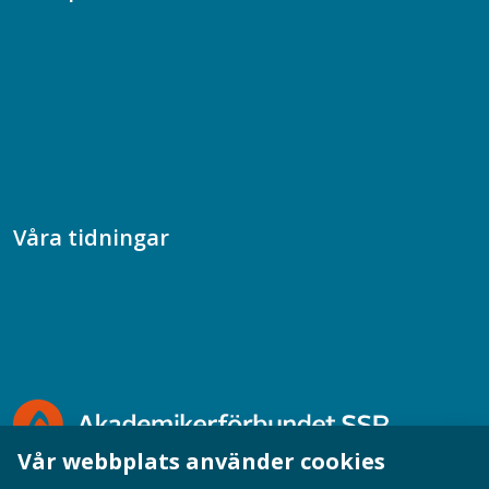
Chefspodden
Samhällsekonomiska podden
Samhällsvetarpodden
Samtal med beteendevetare
Socialtjänstpodden
Våra tidningar
Akademikern
Chefstidningen
Socionomen
Vår webbplats använder cookies