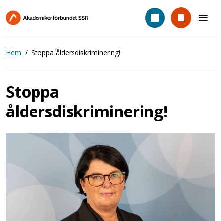
Hoppa
till
huvudinnehåll
Hem
Stoppa åldersdiskriminering!
Stoppa
åldersdiskriminering!