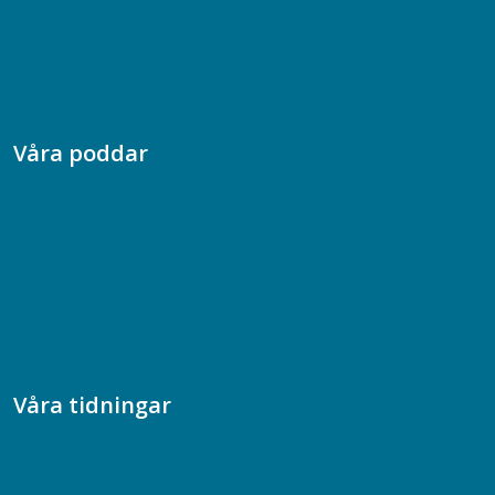
Jobba hos oss
Presskontakt
Dina försäkringar i Akademikerförsäkring
Våra poddar
Chefspodden
Samhällsekonomiska podden
Samhällsvetarpodden
Samtal med beteendevetare
Socialtjänstpodden
Våra tidningar
Akademikern
Chefstidningen