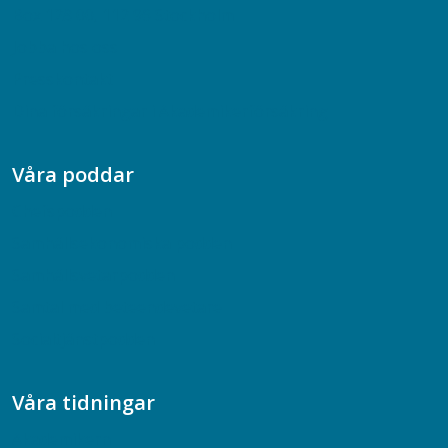
Box 128 00, 112 96 Stockholm
Jobba hos oss
Presskontakt
Dina försäkringar i Akademikerförsäkring
Våra poddar
Chefspodden
Samhällsekonomiska podden
Samhällsvetarpodden
Samtal med beteendevetare
Socialtjänstpodden
Våra tidningar
Akademikern