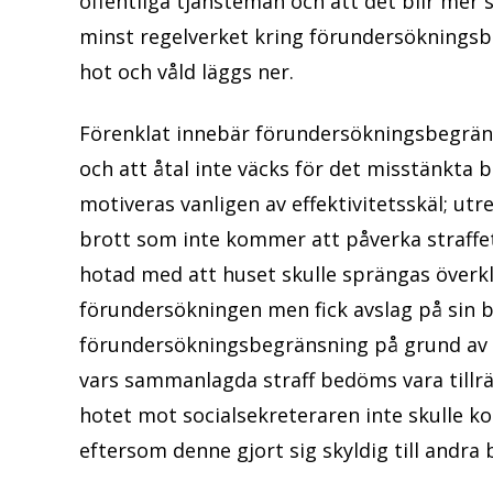
offentliga tjänstemän och att det blir mer s
minst regelverket kring förundersökningsb
hot och våld läggs ner.
Förenklat innebär förundersökningsbegräns
och att åtal inte väcks för det misstänkta
motiveras vanligen av effektivitetsskäl; ut
brott som inte kommer att påverka straffe
hotad med att huset skulle sprängas överk
förundersökningen men fick avslag på sin b
förundersökningsbegränsning på grund av 
vars sammanlagda straff bedöms vara tillräc
hotet mot socialsekreteraren inte skulle 
eftersom denne gjort sig skyldig till andra 