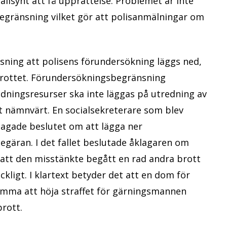
ällsynt att få upprättelse. Problemet är inte
egränsning vilket gör att polisanmälningar om
ning att polisens förundersökning läggs ned,
 brottet. Förundersöknings­begränsning
redningsresurser ska inte läggas på utredning av
t nämnvärt. En socialsekreterare som blev
lagade beslutet om att lägga ner
egäran. I det fallet beslutade åklagaren om
att den misstänkte begått en rad andra brott
kligt. I klartext betyder det att en dom för
komma att höja straffet för gärningsmannen
brott.