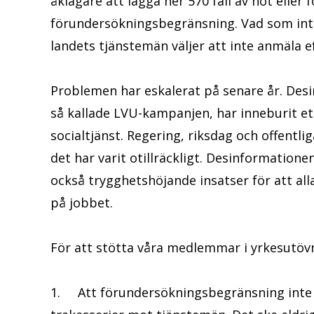
åklagare att lägga ner 570 fall av hot elle
förundersökningsbegränsning. Vad som inte 
landets tjänstemän väljer att inte anmäla ef
Problemen har eskalerat på senare år. Des
så kallade LVU-kampanjen, har inneburit et
socialtjänst. Regering, riksdag och offentl
det har varit otillräckligt. Desinformatio
också trygghetshöjande insatser för att all
på jobbet.
För att stötta våra medlemmar i yrkesutövn
1. Att förundersökningsbegränsning inte 