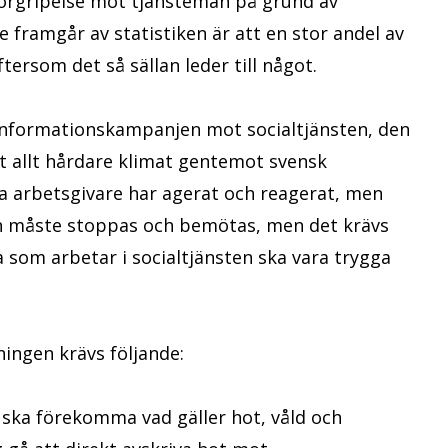
r förgripelse mot tjänstemän på grund av
framgår av statistiken är att en stor andel av
tersom det så sällan leder till något.
informationskampanjen mot socialtjänsten, den
t allt hårdare klimat gentemot svensk
iga arbetsgivare har agerat och reagerat, men
nen måste stoppas och bemötas, men det krävs
a som arbetar i socialtjänsten ska vara trygga
ingen krävs följande:
ska förekomma vad gäller hot, våld och