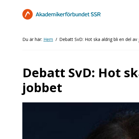
Hoppa
till
huvudinnehåll
Du är här:
Hem
Debatt SvD: Hot ska aldrig bli en del av
Debatt SvD: Hot ska
jobbet