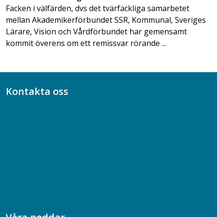
Facken i välfärden, dvs det tvärfackliga samarbetet
mellan Akademikerförbundet SSR, Kommunal, Sveriges
Lärare, Vision och Vårdförbundet har gemensamt
kommit överens om ett remissvar rörande ...
Kontakta oss
Bli medlem
08-617 44 00
Box 128 00, 112 96 Stockholm
Jobba hos oss
Presskontakt
Dina försäkringar i Akademikerförsäkring