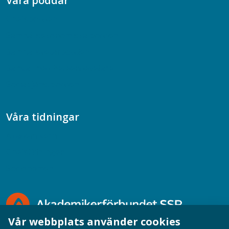
Våra poddar
Chefspodden
Samhällsekonomiska podden
Samhällsvetarpodden
Samtal med beteendevetare
Socialtjänstpodden
Våra tidningar
Akademikern
Chefstidningen
Socionomen
Vår webbplats använder cookies