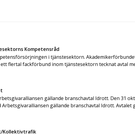
nstesektorns Kompetensråd
ompetensförsörjningen i tjänstesektorn. Akademikerförbunde
ett flertal fackförbund inom tjänstesektorn tecknat avtal 
tt
Arbetsgivaralliansen gällande branschavtal Idrott. Den 31 o
 Arbetsgivaralliansen gällande branschavtal Idrott. Avtalet gäll
/Kollektivtrafik