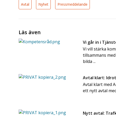
Avtal
Nyhet
Pressmeddelande
Läs även
Vi går in i Tjä
Vi vill stärka k
tillsammans med 
bilda ...
Avtal klart: Idro
Avtal klart med 
ett nytt avtal med
Nytt avtal: Trafk