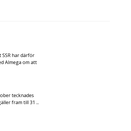
t SSR har därför
med Almega om att
ktober tecknades
er fram till 31 ...