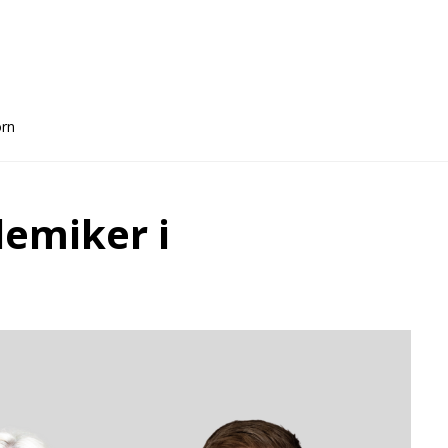
orn
demiker i