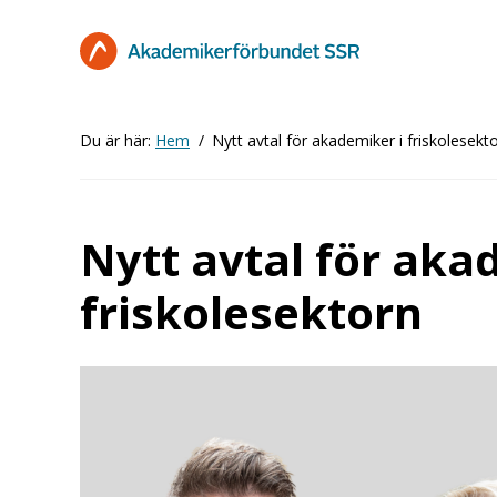
Hoppa
till
huvudinnehåll
Du är här:
Hem
Nytt avtal för akademiker i friskolesekt
Nytt avtal för aka
friskolesektorn