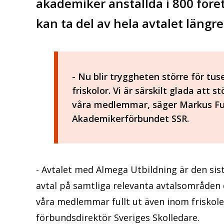
akademiker anställda i 800 föret
kan ta del av hela avtalet längre
- Nu blir tryggheten större för tus
friskolor. Vi är särskilt glada att s
våra medlemmar, säger Markus Fur
Akademikerförbundet SSR.
- Avtalet med Almega Utbildning är den sist
avtal på samtliga relevanta avtalsområden d
våra medlemmar fullt ut även inom friskol
förbundsdirektör Sveriges Skolledare.