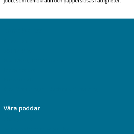
jobb, som demokratin och papperslösas rättigheter.
Kontakta oss
Bli medlem
08-617 44 00
Box 128 00, 112 96 Stockholm
Jobba hos oss
Presskontakt
Dina försäkringar i Akademikerförsäkring
Våra poddar
Chefspodden
Samhällsekonomiska podden