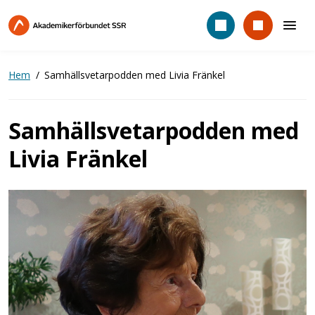
Hoppa
till
huvudinnehåll
Hem
Samhällsvetarpodden med Livia Fränkel
Samhällsvetarpodden med
Livia Fränkel