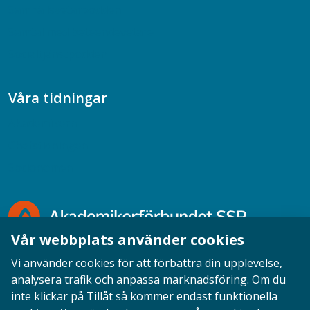
Samhällsvetarpodden
Samtal med beteendevetare
Socialtjänstpodden
Våra tidningar
Akademikern
Chefstidningen
Socionomen
Vår webbplats använder cookies
Vi använder cookies för att förbättra din upplevelse,
analysera trafik och anpassa marknadsföring. Om du
inte klickar på Tillåt så kommer endast funktionella
Opinion
English
Personuppgifter
Cookies