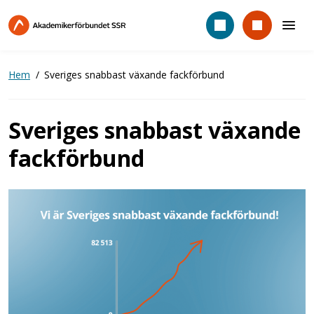
Hoppa
till
huvudinnehåll
Hem
Sveriges snabbast växande fackförbund
Sveriges snabbast växande
fackförbund