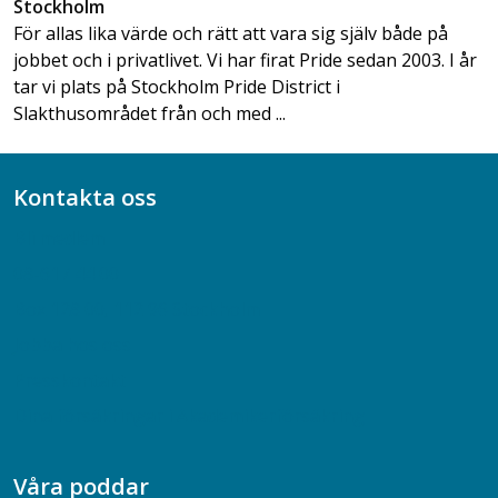
Stockholm
För allas lika värde och rätt att vara sig själv både på
jobbet och i privatlivet. Vi har firat Pride sedan 2003. I år
tar vi plats på Stockholm Pride District i
Slakthusområdet från och med ...
Kontakta oss
Bli medlem
08-617 44 00
Box 128 00, 112 96 Stockholm
Jobba hos oss
Presskontakt
Dina försäkringar i Akademikerförsäkring
Våra poddar