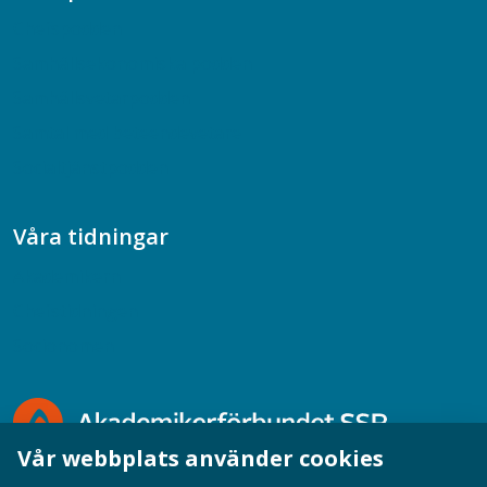
Chefspodden
Samhällsekonomiska podden
Samhällsvetarpodden
Samtal med beteendevetare
Socialtjänstpodden
Våra tidningar
Akademikern
Chefstidningen
Socionomen
Vår webbplats använder cookies