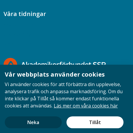
Våra tidningar
Akademikern
Chefstidningen
Socionomen
Vår webbplats använder cookies
Vi använder cookies för att förbättra din upplevelse,
analysera trafik och anpassa marknadsföring. Om du
inte klickar på Tillåt så kommer endast funktionella
Opinion
English
Personuppgifter
Cookies
cookies att användas.
Läs mer om våra cookies här
Ansvarig utgivare: Cecilia Sandahl
Neka
Tillåt