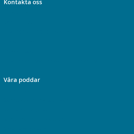
Kontakta oss
Bli medlem
08-617 44 00
Box 128 00, 112 96 Stockholm
Jobba hos oss
Presskontakt
Dina försäkringar i Akademikerförsäkring
Våra poddar
Chefspodden
Samhällsekonomiska podden
Samhällsvetarpodden
Samtal med beteendevetare
Socialtjänstpodden