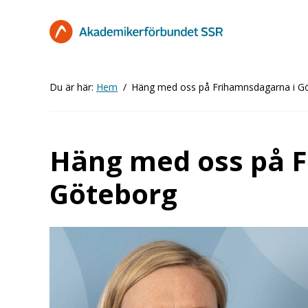
Hoppa
till
huvudinnehåll
Du är här:
Hem
Häng med oss på Frihamnsdagarna i G
Häng med oss på 
Göteborg