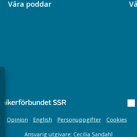
Våra poddar
Vå
Chefspodden
Ak
Samhällsekonomiska podden
Ch
Samhällsvetarpodden
So
Samtal med beteendevetare
Socialtjänstpodden
Opinion
English
Personuppgifter
Cookies
Ansvarig utgivare: Cecilia Sandahl