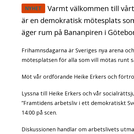
Varmt välkommen till vår
NYHET
är en demokratisk mötesplats som
äger rum på Bananpiren i Götebor
Frihamnsdagarna är Sveriges nya arena oc
mötesplatsen för alla som vill mötas runt 
Möt vår ordförande Heike Erkers och förtroe
Lyssna till Heike Erkers och vår socialrätt
”Framtidens arbetsliv i ett demokratiskt Sv
14:00 på scen.
Diskussionen handlar om arbetslivets utma