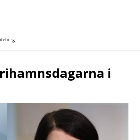
öteborg
Frihamnsdagarna i