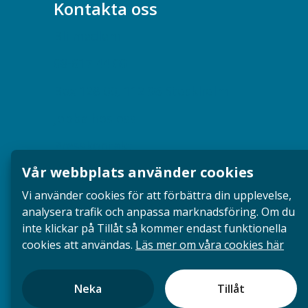
Kontakta oss
Bli medlem
08-617 44 00
Box 128 00, 112 96 Stockholm
Jobba hos oss
Presskontakt
Vår webbplats använder cookies
Dina försäkringar i Akademikerförsäkring
Vi använder cookies för att förbättra din upplevelse,
analysera trafik och anpassa marknadsföring. Om du
inte klickar på Tillåt så kommer endast funktionella
cookies att användas.
Läs mer om våra cookies här
Neka
Tillåt