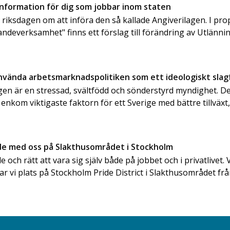
information för dig som jobbar inom staten
e riksdagen om att införa den så kallade Angiverilagen. I pr
andeverksamhet" finns ett förslag till förändring av Utlänn
använda arbetsmarknadspolitiken som ett ideologiskt slag
en är en stressad, svältfödd och sönderstyrd myndighet. Det
 enkom viktigaste faktorn för ett Sverige med bättre tillväxt, 
ide med oss på Slakthusområdet i Stockholm
de och rätt att vara sig själv både på jobbet och i privatlivet. V
tar vi plats på Stockholm Pride District i Slakthusområdet frå