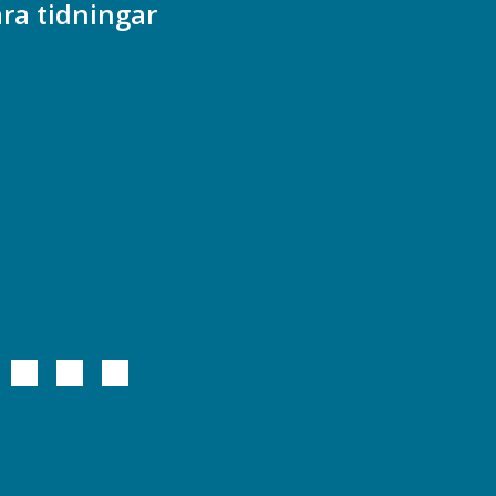
ra tidningar
ademikern
efstidningen
cionomen