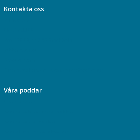
Kontakta oss
Bli medlem
08-617 44 00
Box 128 00, 112 96 Stockholm
Jobba hos oss
Presskontakt
Dina försäkringar i Akademikerförsäkring
Våra poddar
Chefspodden
Samhällsekonomiska podden
Samhällsvetarpodden
Samtal med beteendevetare