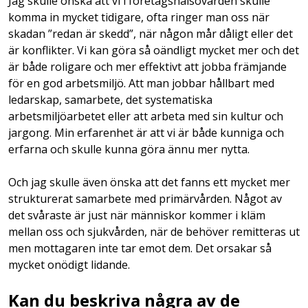
Jag skulle önska att vi i företagshälsovården skulle
komma in mycket tidigare, ofta ringer man oss när
skadan ”redan är skedd”, när någon mår dåligt eller det
är konflikter. Vi kan göra så oändligt mycket mer och det
är både roligare och mer effektivt att jobba främjande
för en god arbetsmiljö. Att man jobbar hållbart med
ledarskap, samarbete, det systematiska
arbetsmiljöarbetet eller att arbeta med sin kultur och
jargong. Min erfarenhet är att vi är både kunniga och
erfarna och skulle kunna göra ännu mer nytta.
Och jag skulle även önska att det fanns ett mycket mer
strukturerat samarbete med primärvården. Något av
det svåraste är just när människor kommer i kläm
mellan oss och sjukvården, när de behöver remitteras ut
men mottagaren inte tar emot dem. Det orsakar så
mycket onödigt lidande.
Kan du beskriva några av de