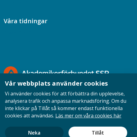
Socialtjänstpodden
Våra tidningar
Akademikern
Chefstidningen
Socionomen
Vår webbplats använder cookies
Vi använder cookies för att förbättra din upplevelse,
analysera trafik och anpassa marknadsföring. Om du
inte klickar på Tillåt så kommer endast funktionella
Opinion
English
Personuppgifter
Cookies
cookies att användas.
Läs mer om våra cookies här
Ansvarig utgivare: Cecilia Sandahl
Neka
Tillåt