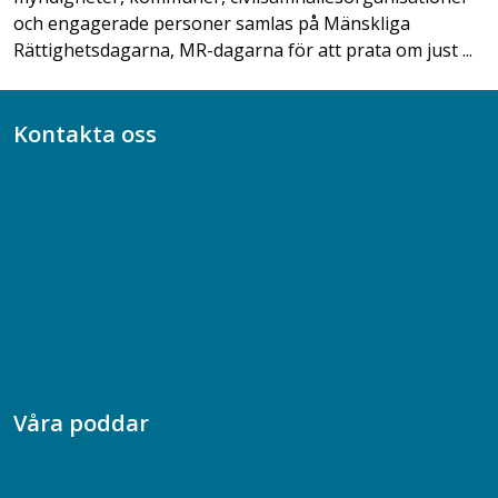
och engagerade personer samlas på Mänskliga
Rättighetsdagarna, MR-dagarna för att prata om just ...
Kontakta oss
Bli medlem
08-617 44 00
Box 128 00, 112 96 Stockholm
Jobba hos oss
Presskontakt
Dina försäkringar i Akademikerförsäkring
Våra poddar
Chefspodden