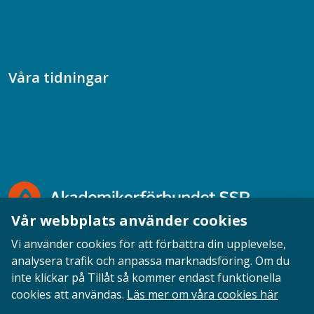
Samtal med beteendevetare
Socialtjänstpodden
Våra tidningar
Akademikern
Chefstidningen
Socionomen
Vår webbplats använder cookies
Vi använder cookies för att förbättra din upplevelse,
analysera trafik och anpassa marknadsföring. Om du
inte klickar på Tillåt så kommer endast funktionella
Opinion
English
Personuppgifter
Cookies
cookies att användas.
Läs mer om våra cookies här