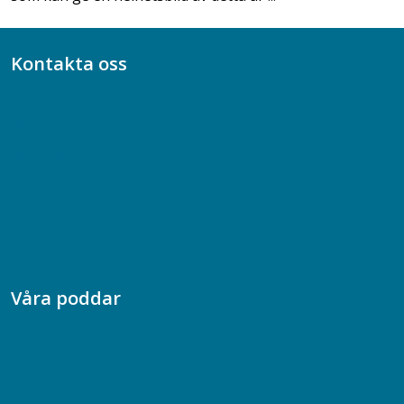
Kontakta oss
Bli medlem
08-617 44 00
Box 128 00, 112 96 Stockholm
Jobba hos oss
Presskontakt
Dina försäkringar i Akademikerförsäkring
Våra poddar
Chefspodden
Samhällsekonomiska podden
Samhällsvetarpodden