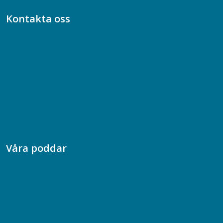
Kontakta oss
Bli medlem
08-617 44 00
Box 128 00, 112 96 Stockholm
Jobba hos oss
Presskontakt
Dina försäkringar i Akademikerförsäkring
Våra poddar
Chefspodden
Samhällsekonomiska podden
Samhällsvetarpodden
Samtal med beteendevetare