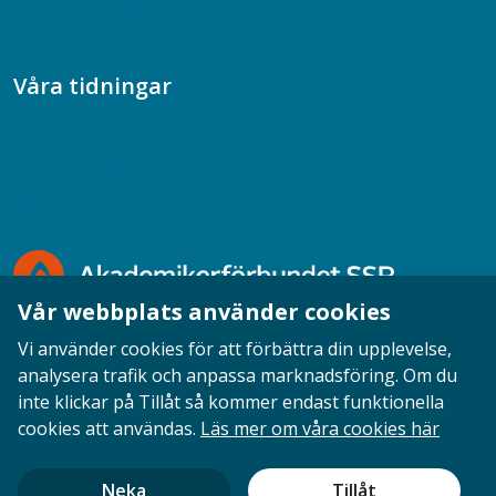
Socialtjänstpodden
Våra tidningar
Akademikern
Chefstidningen
Socionomen
Vår webbplats använder cookies
Vi använder cookies för att förbättra din upplevelse,
analysera trafik och anpassa marknadsföring. Om du
inte klickar på Tillåt så kommer endast funktionella
Opinion
English
Personuppgifter
Cookies
cookies att användas.
Läs mer om våra cookies här
Ansvarig utgivare: Cecilia Sandahl
Neka
Tillåt