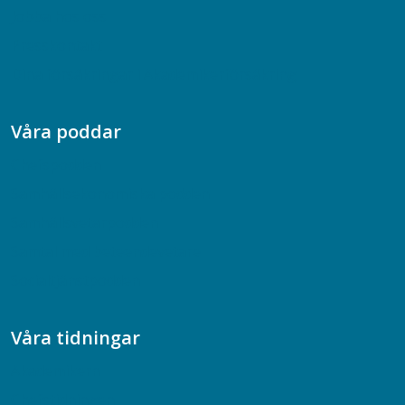
Jobba hos oss
Presskontakt
Dina försäkringar i Akademikerförsäkring
Våra poddar
Chefspodden
Samhällsekonomiska podden
Samhällsvetarpodden
Samtal med beteendevetare
Socialtjänstpodden
Våra tidningar
Akademikern
Chefstidningen