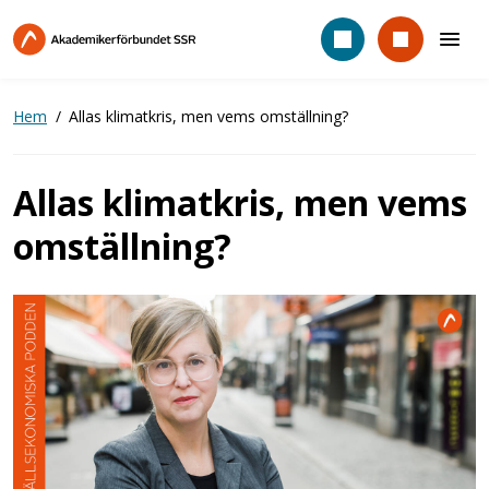
Hoppa
till
huvudinnehåll
Hem
Allas klimatkris, men vems omställning?
Allas klimatkris, men vems
omställning?