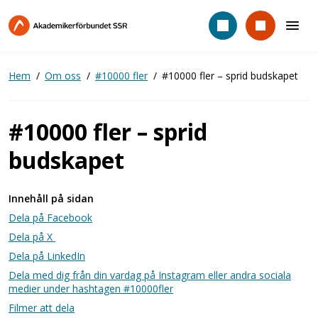
Hoppa
till
huvudinnehåll
Hem
Om oss
#10000 fler
#10000 fler – sprid budskapet
#10000 fler – sprid
budskapet
Innehåll på sidan
Dela på Facebook
Dela på X
Dela på LinkedIn
Dela med dig från din vardag på Instagram eller andra sociala
medier under hashtagen #10000fler
Filmer att dela