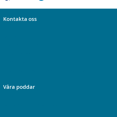
Kontakta oss
Bli medlem
08-617 44 00
Box 128 00, 112 96 Stockholm
Jobba hos oss
Presskontakt
Dina försäkringar i Akademikerförsäkring
Våra poddar
Chefspodden
Samhällsekonomiska podden
Samhällsvetarpodden