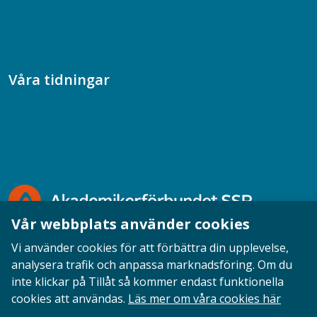
Samtal med beteendevetare
Socialtjänstpodden
Våra tidningar
Akademikern
Chefstidningen
Socionomen
Vår webbplats använder cookies
Vi använder cookies för att förbättra din upplevelse,
analysera trafik och anpassa marknadsföring. Om du
inte klickar på Tillåt så kommer endast funktionella
Opinion
English
Personuppgifter
Cookies
cookies att användas.
Läs mer om våra cookies här